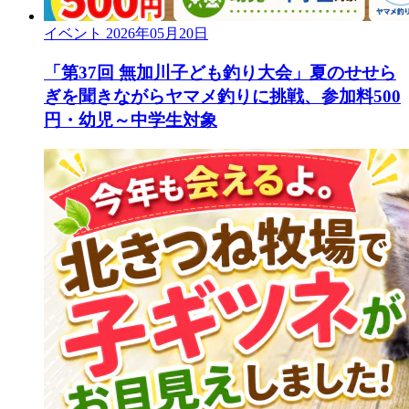
イベント
2026年05月20日
「第37回 無加川子ども釣り大会」夏のせせら
ぎを聞きながらヤマメ釣りに挑戦、参加料500
円・幼児～中学生対象