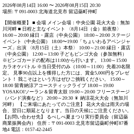
2026年08月14日 16:00
〜
2026年08月15日 20:30
場所: 〒091-0003 北海道北見市 留辺蘂町仲町
【開催概要】 ■ 会場 メイン会場：中央公園 花火大会：無加
川河畔 ■ 日程と主なイベント 〈8月14日（金）前夜祭〉
16:00～20:00 縁日・露店（中央公園） 18:00～20:00 ステージ
イベント（中央公園） 18:00〜19:00「ちょいわるアベンジャ
ーズ」出演 〈8月15日（土）本祭〉 10:00～21:00 縁日・露店
（中央公園） 12:00～13:00 子どもビンゴ大会（参加無料）
※ビンゴカードの配布は11:00から行います。 13:00～15:00
カラオケバトル ※当日受付のみ（10:00～11:00）先着20名限
定。 見事90点以上を獲得した方には、賞金5,000円をプレゼ
ント！ 我こそはという方はぜひご挑戦ください。 15:00～
18:00 留青納涼アコースティックライブ 18:00～19:00
YOSAKOIソーラン＆留青太鼓 19:00～20:00 フリーステージ
（バンド演奏など） 20:00～20:30 🎇 納涼花火大会（無加川
河畔） 【ご来場にあたってのご注意】 花火大会は雨天の場
合、翌日に順延となります。当日の天候にご注意ください。
【お問い合わせ先】 るべしべ夏まつり実行委員会（留辺蘂
商業振興会内） 住所：〒091-0003 北見市留辺蘂町仲町87番
地4 電話：0157-42-2445