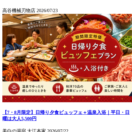
高谷機械刃物店
2026/07/23
【7・8月限定】日帰り夕食ビュッフェ＋温泉入浴｜平日・日
曜は大人5,500円
美白の湯宿 大江本家
2026/07/22