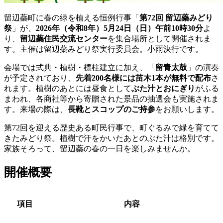
留辺蘂町に春の緑を植える恒例行事「
第72回 留辺蘂みどり
祭
」が、
2026年（令和8年）5月24日（日）午前10時30分
よ
り、
留辺蘂住民交流センター
を集合場所として開催されま
す。主催は留辺蘂みどり祭実行委員会。小雨決行です。
会場では式典・植樹・標柱建立に加え、「
留青太鼓
」の演奏
が予定されており、
先着200名様には苗木1本が無料で配布
さ
れます。植樹のあとには昼食として
ぶた汁とおにぎり
がふる
まわれ、各商社等から寄贈された景品の抽選会も実施されま
す。来場の際は、
長靴とスコップのご持参
をお願いします。
第72回を迎える歴史ある町民行事で、町ぐるみで緑を育てて
きたみどり祭。植樹で汗をかいたあとのぶた汁は格別です。
家族そろって、留辺蘂の春の一日を楽しみませんか。
開催概要
項目
内容