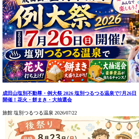
成田山塩別不動尊・例大祭 2026 塩別つるつる温泉で7月26日
開催！花火・餅まき・大抽選会
旅館 塩別つるつる温泉
2026/07/22