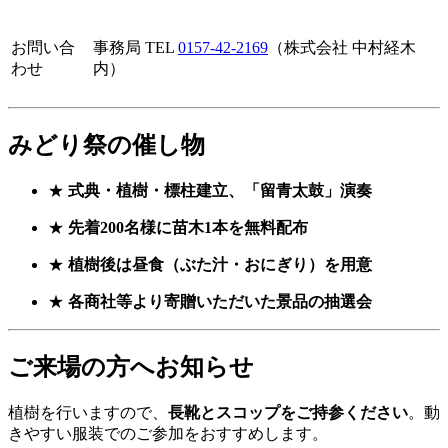
お問い合
事務局 TEL
0157-42-2169
（株式会社 中村経木
わせ
内）
みどり祭の催し物
★
式典・植樹・標柱建立、「留青太鼓」演奏
★
先着200名様に苗木1本を無料配布
★
植樹後は昼食（ぶた汁・おにぎり）を用意
★
各商社等より寄贈いただいた景品の抽選会
ご来場の方へお知らせ
植樹を行いますので、
長靴とスコップをご持参ください
。動
きやすい服装でのご参加をおすすめします。