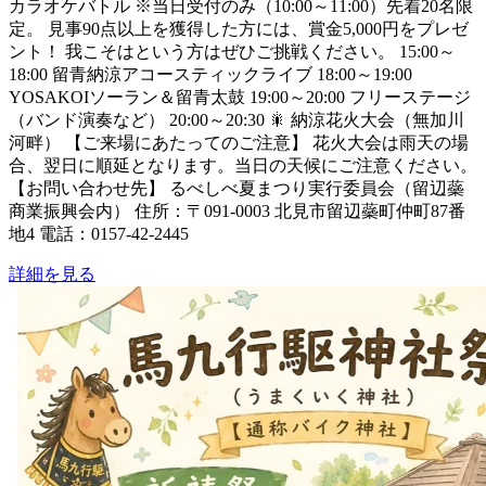
カラオケバトル ※当日受付のみ（10:00～11:00）先着20名限
定。 見事90点以上を獲得した方には、賞金5,000円をプレゼ
ント！ 我こそはという方はぜひご挑戦ください。 15:00～
18:00 留青納涼アコースティックライブ 18:00～19:00
YOSAKOIソーラン＆留青太鼓 19:00～20:00 フリーステージ
（バンド演奏など） 20:00～20:30 🎇 納涼花火大会（無加川
河畔） 【ご来場にあたってのご注意】 花火大会は雨天の場
合、翌日に順延となります。当日の天候にご注意ください。
【お問い合わせ先】 るべしべ夏まつり実行委員会（留辺蘂
商業振興会内） 住所：〒091-0003 北見市留辺蘂町仲町87番
地4 電話：0157-42-2445
詳細を見る