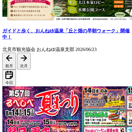
ガイドと歩く、おんねゆ温泉「丘と畑の早朝ウォーク」開催
中！
北見市観光協会 おんねゆ温泉支部
2026/06/23
前月
次月
今日