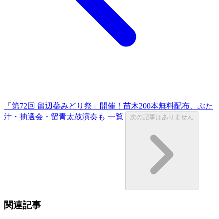
「第72回 留辺蘂みどり祭」開催！苗木200本無料配布、ぶた
汁・抽選会・留青太鼓演奏も
一覧
次の記事はありません
関連記事