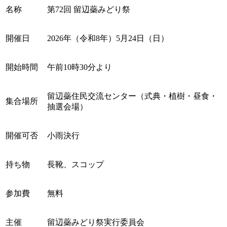
名称
第72回 留辺蘂みどり祭
開催日
2026年（令和8年）5月24日（日）
開始時間
午前10時30分より
留辺蘂住民交流センター（式典・植樹・昼食・
集合場所
抽選会場）
開催可否
小雨決行
持ち物
長靴、スコップ
参加費
無料
主催
留辺蘂みどり祭実行委員会