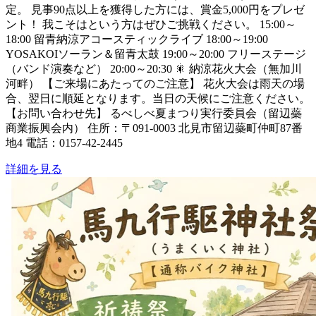
定。 見事90点以上を獲得した方には、賞金5,000円をプレゼ
ント！ 我こそはという方はぜひご挑戦ください。 15:00～
18:00 留青納涼アコースティックライブ 18:00～19:00
YOSAKOIソーラン＆留青太鼓 19:00～20:00 フリーステージ
（バンド演奏など） 20:00～20:30 🎇 納涼花火大会（無加川
河畔） 【ご来場にあたってのご注意】 花火大会は雨天の場
合、翌日に順延となります。当日の天候にご注意ください。
【お問い合わせ先】 るべしべ夏まつり実行委員会（留辺蘂
商業振興会内） 住所：〒091-0003 北見市留辺蘂町仲町87番
地4 電話：0157-42-2445
詳細を見る