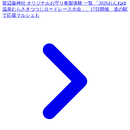
留辺蘂神社 オリジナルお守り奉製体験
一覧
「2026おんねゆ
温泉むらさきつつじロードレース大会」、17日開催 道の駅
で応援マルシェも