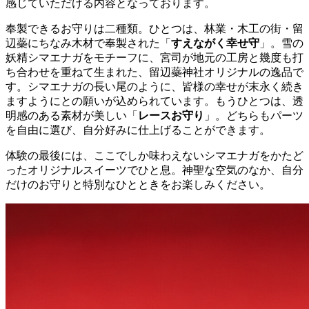
感じていただける内容となっております。
奉製できるお守りは二種類。ひとつは、林業・木工の街・留
辺蘂にちなみ木材で奉製された「
すえながく幸せ守
」。雪の
妖精シマエナガをモチーフに、宮司が地元の工房と幾度も打
ち合わせを重ねて生まれた、留辺蘂神社オリジナルの逸品で
す。シマエナガの長い尾のように、皆様の幸せが末永く続き
ますようにとの願いが込められています。もうひとつは、透
明感のある素材が美しい「
レースお守り
」。どちらもパーツ
を自由に選び、自分好みに仕上げることができます。
体験の最後には、ここでしか味わえないシマエナガをかたど
ったオリジナルスイーツでひと息。神聖な空気のなか、自分
だけのお守りと特別なひとときをお楽しみください。