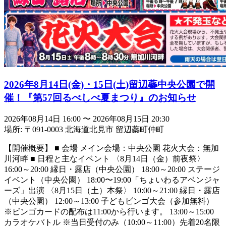
2026年8月14日(金)・15日(土)留辺蘂中央公園で開
催！『第57回るべしべ夏まつり』のお知らせ
2026年08月14日 16:00
〜
2026年08月15日 20:30
場所: 〒091-0003 北海道北見市 留辺蘂町仲町
【開催概要】 ■ 会場 メイン会場：中央公園 花火大会：無加
川河畔 ■ 日程と主なイベント 〈8月14日（金）前夜祭〉
16:00～20:00 縁日・露店（中央公園） 18:00～20:00 ステージ
イベント（中央公園） 18:00〜19:00「ちょいわるアベンジャ
ーズ」出演 〈8月15日（土）本祭〉 10:00～21:00 縁日・露店
（中央公園） 12:00～13:00 子どもビンゴ大会（参加無料）
※ビンゴカードの配布は11:00から行います。 13:00～15:00
カラオケバトル ※当日受付のみ（10:00～11:00）先着20名限