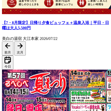
【7・8月限定】日帰り夕食ビュッフェ＋温泉入浴｜平日・日
曜は大人5,500円
美白の湯宿 大江本家
2026/07/22
前月
次月
今日