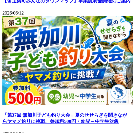
【留辺蘂町みんなのタウンマップ】事業説明会開催のご案内
2026/06/12
「第37回 無加川子ども釣り大会」夏のせせらぎを聞きなが
らヤマメ釣りに挑戦、参加料500円・幼児～中学生対象