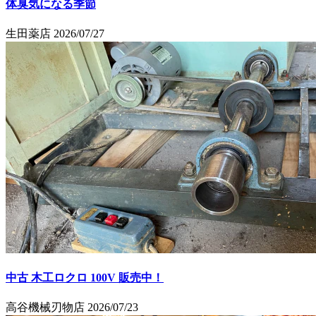
体臭気になる季節
生田薬店
2026/07/27
中古 木工ロクロ 100V 販売中！
高谷機械刃物店
2026/07/23