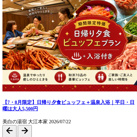
【7・8月限定】日帰り夕食ビュッフェ＋温泉入浴｜平日・日
曜は大人5,500円
美白の湯宿 大江本家
2026/07/22