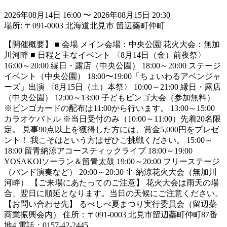
2026年08月14日 16:00
〜
2026年08月15日 20:30
場所: 〒091-0003 北海道北見市 留辺蘂町仲町
【開催概要】 ■ 会場 メイン会場：中央公園 花火大会：無加
川河畔 ■ 日程と主なイベント 〈8月14日（金）前夜祭〉
16:00～20:00 縁日・露店（中央公園） 18:00～20:00 ステージ
イベント（中央公園） 18:00〜19:00「ちょいわるアベンジャ
ーズ」出演 〈8月15日（土）本祭〉 10:00～21:00 縁日・露店
（中央公園） 12:00～13:00 子どもビンゴ大会（参加無料）
※ビンゴカードの配布は11:00から行います。 13:00～15:00
カラオケバトル ※当日受付のみ（10:00～11:00）先着20名限
定。 見事90点以上を獲得した方には、賞金5,000円をプレゼ
ント！ 我こそはという方はぜひご挑戦ください。 15:00～
18:00 留青納涼アコースティックライブ 18:00～19:00
YOSAKOIソーラン＆留青太鼓 19:00～20:00 フリーステージ
（バンド演奏など） 20:00～20:30 🎇 納涼花火大会（無加川
河畔） 【ご来場にあたってのご注意】 花火大会は雨天の場
合、翌日に順延となります。当日の天候にご注意ください。
【お問い合わせ先】 るべしべ夏まつり実行委員会（留辺蘂
商業振興会内） 住所：〒091-0003 北見市留辺蘂町仲町87番
地4 電話：0157-42-2445