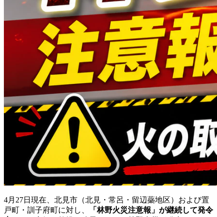
4月27日現在、北見市（北見・常呂・留辺蘂地区）および置
戸町・訓子府町に対し、
「林野火災注意報」が継続して発令