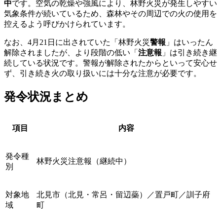
中
です。空気の乾燥や強風により、林野火災が発生しやすい
気象条件が続いているため、森林やその周辺での火の使用を
控えるよう呼びかけられています。
なお、4月21日に出されていた「林野火災
警報
」はいったん
解除されましたが、より段階の低い「
注意報
」は引き続き継
続している状況です。警報が解除されたからといって安心せ
ず、引き続き火の取り扱いには十分な注意が必要です。
発令状況まとめ
項目
内容
発令種
林野火災注意報（継続中）
別
対象地
北見市（北見・常呂・留辺蘂）／置戸町／訓子府
域
町