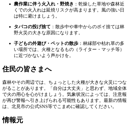
農作業に伴う火入れ・野焼き
：乾燥した草地や森林近
くでの火入れは延焼リスクが高まります。風の強い日
は特に避けましょう。
タバコの投げ捨て
：散歩中や車中からのポイ捨ては林
野火災の大きな原因になります。
子どもの外遊び・ペットの散歩
：林縁部や枯れ草の多
い場所では、火種となるもの（ライター・マッチ等）
に近づかないよう声かけを。
住民の皆さまへ
森林やその周辺では、ちょっとした火種が大きな火災につな
がることがあります。「自分は大丈夫」と思わず、地域全体
で火の用心を心がけましょう。気象状況によっては、注意報
が再び警報へ引き上げられる可能性もあります。最新の情報
は、北見市の公式SNS等でこまめに確認してください。
情報元