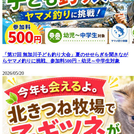
「第37回 無加川子ども釣り大会」夏のせせらぎを聞きなが
らヤマメ釣りに挑戦、参加料500円・幼児～中学生対象
2026/05/20