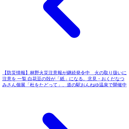
【防災情報】林野火災注意報が継続発令中 火の取り扱いに
注意を
一覧
白花豆の殻が「紙」になる。北見・おくだなつ
みさん個展「杜をたどって」、道の駅おんねゆ温泉で開催中