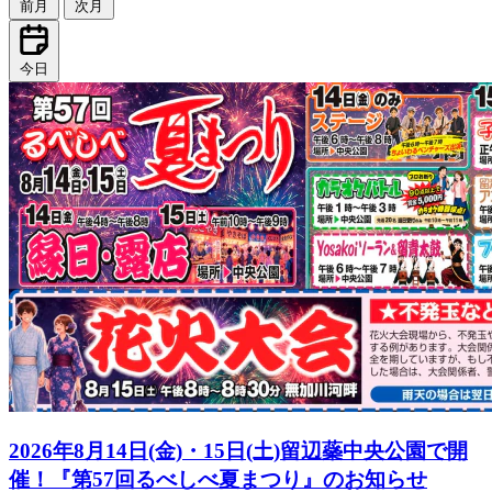
前月
次月
今日
2026年8月14日(金)・15日(土)留辺蘂中央公園で開
催！『第57回るべしべ夏まつり』のお知らせ